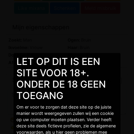
Like mixana
Schenken
Meld misbruik
Mijn eigenschappen
Zoekt:
Man
Ogen:
Bruin
Ikvoelme:
Vrouw
Haar:
Bruin
Doel:
Relatie
Sterren:
Kreeft
LET OP DIT IS EEN
Afkomst:
Blank
Postuur:
Normaal
SITE VOOR 18+.
Stuur een gratis bericht
ONDER DE 18 GEEN
TOEGANG
Om er voor te zorgen dat deze site op de juiste
manier wordt weergegeven zullen wij een cookie
op uw computer moeten plaatsen. Verder heeft
deze site deels fictieve profielen, zie de algemene
voorwaarden, als u hier geen problemen mee