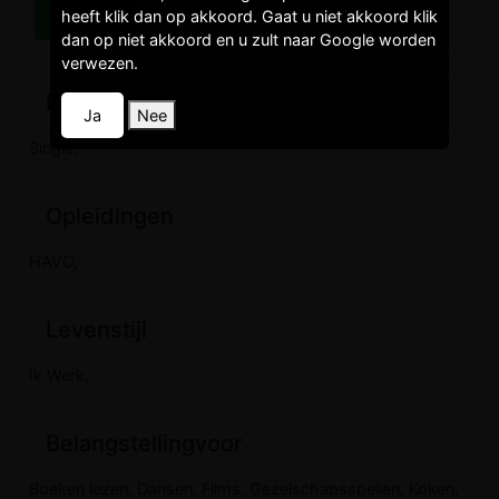
heeft klik dan op akkoord. Gaat u niet akkoord klik
dan op niet akkoord en u zult naar Google worden
verwezen.
Burgelijkestaat
Ja
Nee
Single,
Opleidingen
HAVO,
Levenstijl
Ik Werk,
Belangstellingvoor
Boeken lezen, Dansen, Films, Gezelschapsspellen, Koken,