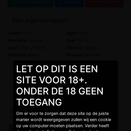
Like monsterkidd
Schenken
Meld misbruik
Mijn eigenschappen
Zoekt:
Man
Ogen:
Bruin
Ikvoelme:
Vrouw
Haar:
Blond
Doel:
Leuk contact
Sterren:
Leeuw
Afkomst:
Blank
Postuur:
Normaal
LET OP DIT IS EEN
Stuur een gratis bericht
SITE VOOR 18+.
ONDER DE 18 GEEN
TOEGANG
Om er voor te zorgen dat deze site op de juiste
manier wordt weergegeven zullen wij een cookie
op uw computer moeten plaatsen. Verder heeft