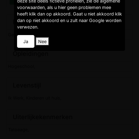
deze site deels fictieve profielen, zie de algemene
voorwaarden, als u hier geen problemen mee
heeft klik dan op akkoord. Gaat u niet akkoord klik
dan op niet akkoord en u zult naar Google worden
Burgelijkestaat
verwezen.
Gescheiden,
Ja
Nee
Opleidingen
Hogeschool,
Levenstijl
Ik Werk, Kinderen uit huis,
Uiterlijkekenmerken
Tatoeage,